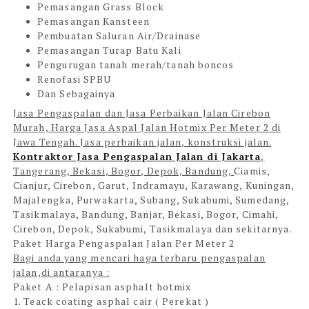
Pemasangan Grass Block
Pemasangan Kansteen
Pembuatan Saluran Air/Drainase
Pemasangan Turap Batu Kali
Pengurugan tanah merah/tanah boncos
Renofasi SPBU
Dan Sebagainya
Jasa Pengaspalan dan Jasa Perbaikan Jalan Cirebon
Murah, Harga Jasa Aspal Jalan Hotmix Per Meter 2 di
Jawa Tengah. Jasa perbaikan jalan, konstruksi jalan.
Kontraktor Jasa Pengaspalan Jalan di Jakarta
,
Tangerang, Bekasi, Bogor, Depok, Bandung,
Ciamis,
Cianjur, Cirebon, Garut, Indramayu, Karawang, Kuningan,
Majalengka, Purwakarta, Subang, Sukabumi, Sumedang,
Tasikmalaya, Bandung, Banjar, Bekasi, Bogor, Cimahi,
Cirebon, Depok, Sukabumi, Tasikmalaya dan sekitarnya.
Paket Harga Pengaspalan Jalan Per Meter 2
Bagi anda yang mencari haga terbaru pengaspalan
jalan,di antaranya :
Paket A : Pelapisan asphalt hotmix
1. Teack coating asphal cair ( Perekat )