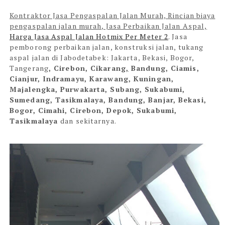
Kontraktor Jasa Pengaspalan Jalan Murah, Rincian biaya
pengaspalan jalan murah, Jasa Perbaikan Jalan Aspal,
Harga Jasa Aspal Jalan Hotmix Per Meter 2
. Jasa
pemborong perbaikan jalan, konstruksi jalan, tukang
aspal jalan di Jabodetabek: Jakarta, Bekasi, Bogor,
Tangerang
,
Cirebon, Cikarang
,
Bandung, Ciamis,
Cianjur, Indramayu, Karawang, Kuningan,
Majalengka, Purwakarta, Subang, Sukabumi,
Sumedang, Tasikmalaya, Bandung, Banjar, Bekasi,
Bogor, Cimahi, Cirebon, Depok, Sukabumi,
Tasikmalaya
dan sekitarnya.