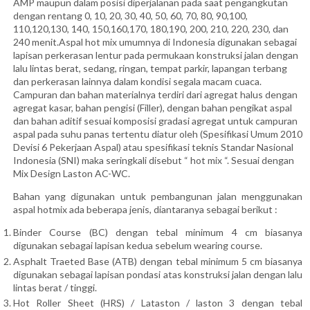
AMP maupun dalam posisi diperjalanan pada saat pengangkutan
dengan rentang 0, 10, 20, 30, 40, 50, 60, 70, 80, 90,100,
110,120,130, 140, 150,160,170, 180,190, 200, 210, 220, 230, dan
240 menit.Aspal hot mix umumnya di Indonesia digunakan sebagai
lapisan perkerasan lentur pada permukaan konstruksi jalan dengan
lalu lintas berat, sedang, ringan, tempat parkir, lapangan terbang
dan perkerasan lainnya dalam kondisi segala macam cuaca.
Campuran dan bahan materialnya terdiri dari agregat halus dengan
agregat kasar, bahan pengisi (Filler), dengan bahan pengikat aspal
dan bahan aditif sesuai komposisi gradasi agregat untuk campuran
aspal pada suhu panas tertentu diatur oleh (Spesifikasi Umum 2010
Devisi 6 Pekerjaan Aspal) atau spesifikasi teknis Standar Nasional
Indonesia (SNI) maka seringkali disebut “ hot mix “. Sesuai dengan
Mix Design Laston AC-WC.
Bahan yang digunakan untuk pembangunan jalan menggunakan
aspal hotmix ada beberapa jenis, diantaranya sebagai berikut :
Binder Course (BC) dengan tebal minimum 4 cm biasanya
digunakan sebagai lapisan kedua sebelum wearing course.
Asphalt Traeted Base (ATB) dengan tebal minimum 5 cm biasanya
digunakan sebagai lapisan pondasi atas konstruksi jalan dengan lalu
lintas berat / tinggi.
Hot Roller Sheet (HRS) / Lataston / laston 3 dengan tebal