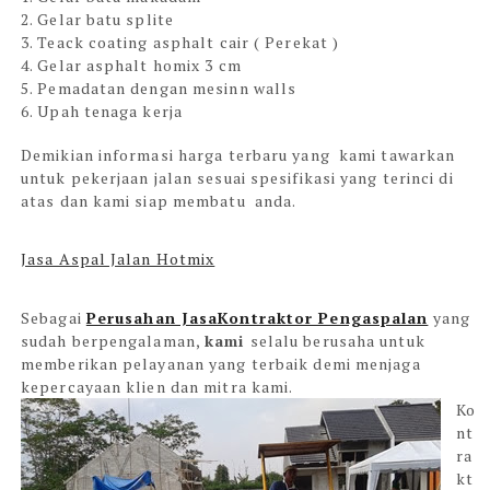
2. Gelar batu splite
3. Teack coating asphalt cair ( Perekat )
4. Gelar asphalt homix 3 cm
5. Pemadatan dengan mesinn walls
6. Upah tenaga kerja
Demikian informasi harga terbaru yang kami tawarkan
untuk pekerjaan jalan sesuai spesifikasi yang terinci di
atas dan kami siap membatu anda.
Jasa Aspal Jalan Hotmix
Sebagai
Perusahan JasaKontraktor Pengaspalan
yang
sudah berpengalaman,
kami
selalu berusaha untuk
memberikan pelayanan yang terbaik demi menjaga
kepercayaan klien dan mitra kami.
Ko
nt
ra
kt