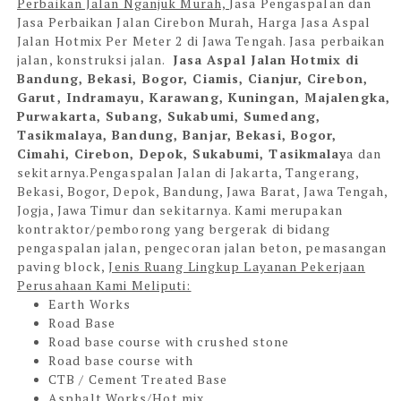
Perbaikan Jalan Nganjuk Murah,
Jasa Pengaspalan dan
Jasa Perbaikan Jalan Cirebon Murah, Harga Jasa Aspal
Jalan Hotmix Per Meter 2 di Jawa Tengah. Jasa perbaikan
jalan, konstruksi jalan.
Jasa Aspal Jalan Hotmix di
Bandung, Bekasi, Bogor, Ciamis, Cianjur, Cirebon,
Garut, Indramayu, Karawang, Kuningan, Majalengka,
Purwakarta, Subang, Sukabumi, Sumedang,
Tasikmalaya, Bandung, Banjar, Bekasi, Bogor,
Cimahi, Cirebon, Depok, Sukabumi, Tasikmalay
a dan
sekitarnya.Pengaspalan Jalan di Jakarta, Tangerang,
Bekasi, Bogor, Depok, Bandung, Jawa Barat, Jawa Tengah,
Jogja, Jawa Timur dan sekitarnya. Kami merupakan
kontraktor/pemborong yang bergerak di bidang
pengaspalan jalan, pengecoran jalan beton, pemasangan
paving block,
Jenis Ruang Lingkup Layanan Pekerjaan
Perusahaan Kami Meliputi:
Earth Works
Road Base
Road base course with crushed stone
Road base course with
CTB / Cement Treated Base
Asphalt Works/Hot mix