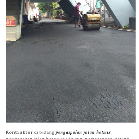
Kontraktor
di bidang
pengaspalan jalan hotmix
,
pengecoran jalan beton ready mix, pemasangan paving