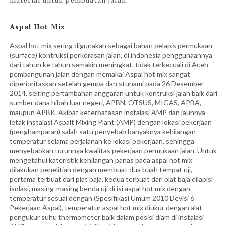
Aspal Hot Mix
Aspal hot mix sering digunakan sebagai bahan pelapis permukaan
(surface) kontruksi perkerasan jalan, di indonesia penggunaannya
dari tahun ke tahun semakin meningkat, tidak terkecuali di Aceh
pembangunan jalan dengan memakai Aspal hot mix sangat
diperioritaskan setelah gempa dan stunami pada 26 Desember
2014, seiring pertambahan anggaran untuk kontruksi jalan baik dari
sumber dana hibah luar negeri, APBN, OTSUS, MIGAS, APBA,
maupun APBK. Akibat keterbatasan instalasi AMP dan jauhnya
letak instalasi Aspalt Mixing Plant (AMP) dengan lokasi pekerjaan
(penghamparan) salah satu penyebab banyaknya kehilangan
temperatur selama perjalanan ke lokasi pekerjaan, sehingga
menyebabkan turunnya kwalitas pekerjaan permukaan jalan. Untuk
mengetahui kateristik kehilangan panas pada aspal hot mix
dilakukan penelitian dengan membuat dua buah tempat uji,
pertama terbuat dari plat baja, kedua terbuat dari plat baja dilapisi
isolasi, masing-masing benda uji di isi aspal hot mix dengan
temperatur sesuai dengan (Spesifikasi Umum 2010 Devisi 6
Pekerjaan Aspal), temperatur aspal hot mix diukur dengan alat
pengukur suhu thermometer baik dalam posisi diam di instalasi