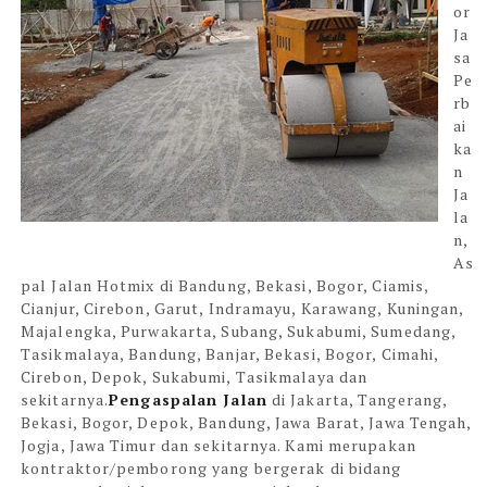
or
Ja
sa
Pe
rb
ai
ka
n
Ja
la
n,
As
pal Jalan Hotmix di Bandung, Bekasi, Bogor, Ciamis,
Cianjur, Cirebon, Garut, Indramayu, Karawang, Kuningan,
Majalengka, Purwakarta, Subang, Sukabumi, Sumedang,
Tasikmalaya, Bandung, Banjar, Bekasi, Bogor, Cimahi,
Cirebon, Depok, Sukabumi, Tasikmalaya dan
sekitarnya.
Pengaspalan Jalan
di Jakarta, Tangerang,
Bekasi, Bogor, Depok, Bandung, Jawa Barat, Jawa Tengah,
Jogja, Jawa Timur dan sekitarnya. Kami merupakan
kontraktor/pemborong yang bergerak di bidang