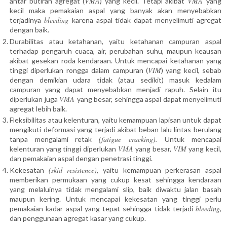
VMA
VMA
antar butiran agregat (
) yang kecil. Tetapi akibat
yang
kecil maka pemakaian aspal yang banyak akan menyebabkan
bleeding
terjadinya
karena aspal tidak dapat menyelimuti agregat
dengan baik.
Durabilitas atau ketahanan, yaitu ketahanan campuran aspal
terhadap pengaruh cuaca, air, perubahan suhu, maupun keausan
akibat gesekan roda kendaraan. Untuk mencapai ketahanan yang
VIM
tinggi diperlukan rongga dalam campuran (
) yang kecil, sebab
dengan demikian udara tidak (atau sedikit) masuk kedalam
campuran yang dapat menyebabkan menjadi rapuh. Selain itu
VMA
diperlukan juga
yang besar, sehingga aspal dapat menyelimuti
agregat lebih baik.
Fleksibilitas atau kelenturan, yaitu kemampuan lapisan untuk dapat
mengikuti deformasi yang terjadi akibat beban lalu lintas berulang
(fatigue cracking).
tanpa mengalami retak
Untuk mencapai
VMA
VIM
kelenturan yang tinggi diperlukan
yang besar,
yang kecil,
dan pemakaian aspal dengan penetrasi tinggi.
(skid resistence)
Kekesatan
, yaitu kemampuan perkerasan aspal
memberikan permukaan yang cukup kesat sehingga kendaraan
yang melaluinya tidak mengalami slip, baik diwaktu jalan basah
maupun kering. Untuk mencapai kekesatan yang tinggi perlu
bleeding
pemakaian kadar aspal yang tepat sehingga tidak terjadi
,
dan penggunaan agregat kasar yang cukup.