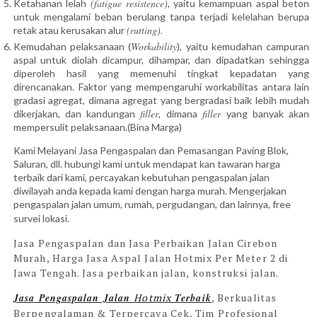
(fatigue resistence)
Ketahanan lelah
, yaitu kemampuan aspal beton
untuk mengalami beban berulang tanpa terjadi kelelahan berupa
(rutting).
retak atau kerusakan alur
Workability
Kemudahan pelaksanaan (
), yaitu kemudahan campuran
aspal untuk diolah dicampur, dihampar, dan dipadatkan sehingga
diperoleh hasil yang memenuhi tingkat kepadatan yang
direncanakan. Faktor yang mempengaruhi workabilitas antara lain
gradasi agregat, dimana agregat yang bergradasi baik lebih mudah
filler
filler
dikerjakan, dan kandungan
, dimana
yang banyak akan
mempersulit pelaksanaan.(Bina Marga)
Kami Melayani Jasa Pengaspalan dan Pemasangan Paving Blok,
Saluran, dll. hubungi kami untuk mendapat kan tawaran harga
terbaik dari kami, percayakan kebutuhan pengaspalan jalan
diwilayah anda kepada kami dengan harga murah. Mengerjakan
pengaspalan jalan umum, rumah, pergudangan, dan lainnya, free
survei lokasi.
Jasa Pengaspalan dan Jasa Perbaikan Jalan Cirebon
Murah, Harga Jasa Aspal Jalan Hotmix Per Meter 2 di
Jawa Tengah. Jasa perbaikan jalan, konstruksi jalan.
Jasa Pengaspalan Jalan
Hotmix
Terbaik
, Berkualitas
Berpengalaman & Terpercaya Cek, Tim Profesional