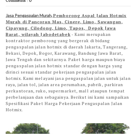
Comments : 0
Pemborong Aspal Jalan Hotmix
Jasa Pengaspalan Murah,
Murah di Pancoran Mas, Cinere, Limo, Sawangan,
Cipayung, Cilodong, Limo, Tapos, Depok Jawa
Barat, wilayah Jabodetabek
- Kami
merupakan
kontraktor pemborong yang bergerak di bidang
pengaspalan jalan hotmix di daerah Jakarta, Tangerang,
Bekasi, Depok, Bogor, Karawang, Bandung Jawa Barat,
Jawa Tengah dan sekitarnya. Paket harga maupun biaya
pengaspalan jalan hotmix standar dengan harga yang
dirinci sesuai standar pekerjaan pengaspalan jalan
hotmix. Kami melayani jasa pengaspalan jalan untuk jalan
raya, jalan tol, jalan area perumahan, pabrik, parkiran
perkantoran, ruko, supermarket, mall ataupun tempat
perbelanjaan dan sebagainya. Berikut ini kami sampaikan
Spesifikasi Paket Harga Pekerjaan Pengaspalan Jalan
Hotmix.