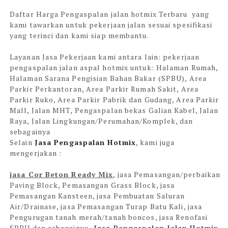
Daftar Harga Pengaspalan jalan hotmix Terbaru yang
kami tawarkan untuk pekerjaan jalan sesuai spesifikasi
yang terinci dan kami siap membantu.
Layanan Jasa Pekerjaan kami antara lain: pekerjaan
pengaspalan jalan aspal hotmix untuk:
Halaman Rumah,
Halaman Sarana Pengisian Bahan Bakar (SPBU), Area
Parkir Perkantoran, Area Parkir Rumah Sakit, Area
Parkir Ruko, Area Parkir Pabrik dan Gudang, Area Parkir
Mall, Jalan MHT, Pengaspalan bekas Galian Kabel, Jalan
Raya, Jalan Lingkungan/Perumahan/Komplek, dan
sebagainya
Selain
Jasa Pengaspalan Hotmix
, kami juga
mengerjakan :
jasa Cor Beton Ready Mix
, jasa Pemasangan/perbaikan
Paving Block, Pemasangan Grass Block, jasa
Pemasangan Kansteen, jasa Pembuatan Saluran
Air/Drainase, jasa Pemasangan Turap Batu Kali, jasa
Pengurugan tanah merah/tanah boncos, jasa Renofasi
SPBU dan sebagainya
. Jasa Pengaspalan Jalan Hotmix