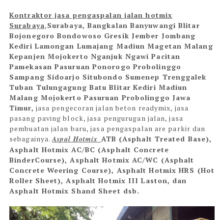
Kontraktor jasa pengaspalan jalan hotmix
Surabaya
,
Surabaya, Bangkalan Banyuwangi Blitar
Bojonegoro Bondowoso Gresik Jember Jombang
Kediri Lamongan Lumajang Madiun Magetan Malang
Kepanjen Mojokerto Nganjuk Ngawi Pacitan
Pamekasan Pasuruan Ponorogo Probolinggo
Sampang Sidoarjo Situbondo Sumenep Trenggalek
Tuban Tulungagung Batu Blitar Kediri Madiun
Malang Mojokerto Pasuruan Probolinggo Jawa
Timur,
jasa pengecoran jalan beton readymix, jasa
pasang paving block, jasa pengurugan jalan, jasa
pembuatan jalan baru, jasa pengaspalan are parkir dan
sebagainya.
Aspal Hotmix
ATB (Asphalt Treated Base),
Asphalt Hotmix AC/BC (Asphalt Concrete
BinderCourse), Asphalt Hotmix AC/WC (Asphalt
Concrete Weering Course), Asphalt Hotmix HRS (Hot
Roller Sheet), Asphalt Hotmix III Laston, dan
Asphalt Hotmix Shand Sheet dsb.