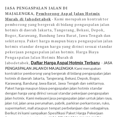
JASA PENGASPALAN JALAN DI
MAJALENGKA,
Pemborong Aspal Jalan Hotmix
Murah di Jabodetabek
- Kami
merupakan kontraktor
pemborong yang bergerak di bidang pengaspalan jalan
hotmix di daerah Jakarta, Tangerang, Bekasi, Depok,
Bogor, Karawang, Bandung Jawa Barat, Jawa Tengah dan
sekitarnya. Paket harga maupun biaya pengaspalan jalan
hotmix standar dengan harga yang dirinci sesuai standar
pekerjaan pengaspalan jalan hotmix. Harga Biaya
Pengaspalan Jalan Hotmix Murah di
Jabodetabek,
Daftar Harga Aspal Hotmix Terbaru
-
JASA
PENGASPALAN JALAN DI MAJALENGKA
Kami merupakan
kontraktor pemborong yang bergerak di bidang pengaspalan jalan
hotmix di daerah Jakarta, Tangerang, Bekasi, Depok, Bogor,
Karawang, Bandung Jawa Barat, Jawa Tengah dan sekitarnya.
Paket harga maupun biaya pengaspalan jalan hotmix standar
dengan harga yang dirinci sesuai standar pekerjaan pengaspalan
jalan hotmix. Kami melayani jasa pengaspalan jalan untuk jalan raya,
jalan tol, jalan area perumahan, pabrik, parkiran perkantoran, ruko,
supermarket, mall ataupun tempat perbelanjaan dan sebagainya.
Berikut ini kami sampaikan Spesifikasi Paket Harga Pekerjaan